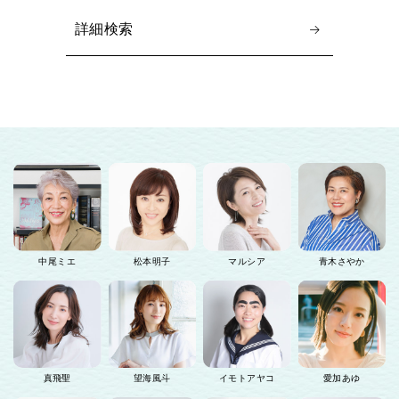
詳細検索
中尾ミエ
松本明子
マルシア
青木さやか
真飛聖
望海風斗
イモトアヤコ
愛加あゆ