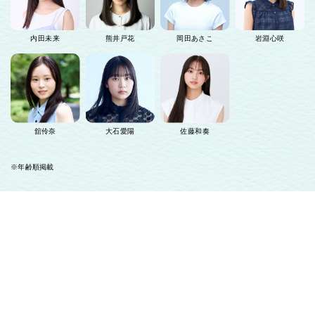
内田未来
熊井戸花
岡田あさこ
岩淵心咲
舘伶奈
大石愛陽
佐藤和奏
※年齢順掲載