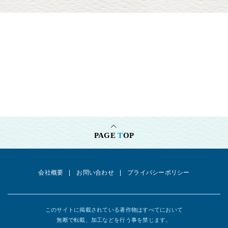
ミュージカル『ブロードウェイと銃弾」再演 演出：福田雄一 エレ
ン役（2021）
『和楽奏伝×装束夢幻』演出：西島数博・吉井盛悟（2021）
『千年のたまゆら～ソング＆ダンス 装束新春コレクション』演出：大
野裕之（2021）
ミュージカル『Now.Here.This』（フレキシブルバージョン）演出：
西田直木（2020）
地球ゴージャス『星の大地に降る涙 THE MUSICAL』作・演出：岸谷
五朗（2020）
『ラヴ・レターズ～こけら落としスペシャル～』演出：藤田俊太郎
（2020）
PAGE
T
OP
舞台版『PSYCHO-PASS サイコパス Chapter1-犯罪係数-』演出：三
浦香（2019）
中村雅俊45thアニバーサリー公演『勝小吉伝～ああ わが人生 最良の
今日～』演出：鴻上尚史（2019）
会社概要
お問い合わせ
プライバシーポリシー
ミュージカルレビュー『KAKAI 歌会』構成・演出：原田優一
（2019）
音楽朗読劇『ザ・グレイトギャッツビー』演出：田尾下哲（2019）
このサイトに掲載されている著作物はすべてにおいて
無断で転載、加工などを行う事を禁じます。
詩楽劇『すめらみことの物語～宙舞飾夢幻～』演出：尾上菊之丞