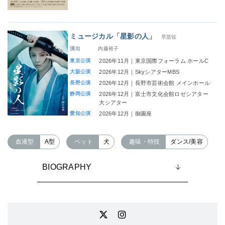
ミュージカル「星影の人」
早苗役
演出
内藤裕子
東京公演
2026年11月｜東京国際フォーラム ホールC
大阪公演
2026年12月｜SkyシアターMBS
長野公演
2026年12月｜長野市芸術会館 メインホール
静岡公演
2026年12月｜富士市文化会館ロゼシアター
大シアター
愛知公演
2026年12月｜御園座
血液型
A型
ペット
犬
趣味・特技
ダンス/美容
BIOGRAPHY