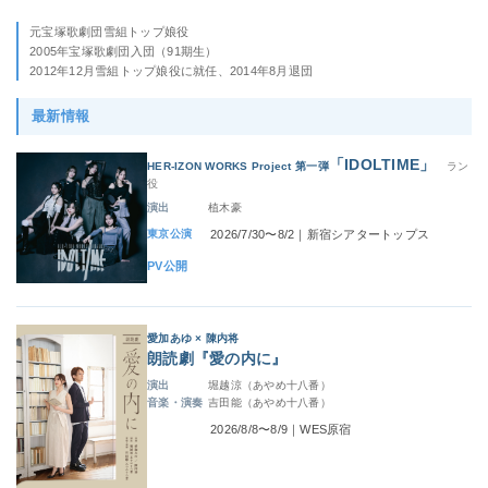
元宝塚歌劇団雪組トップ娘役
2005年宝塚歌劇団入団（91期生）
2012年12月雪組トップ娘役に就任、2014年8月退団
最新情報
「IDOLTIME」
HER-IZON WORKS Project 第一弾
ラン
役
演出
植木豪
東京公演
2026/7/30〜8/2｜新宿シアタートップス
PV公開
愛加あゆ × 陳内将
朗読劇『愛の内に』
演出
堀越涼（あやめ十八番）
音楽・演奏
吉田能（あやめ十八番）
2026/8/8〜8/9｜WES原宿