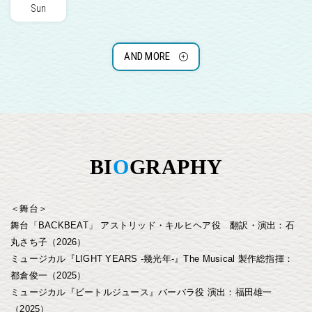
Sun
AND MORE
BI
O
GRAPHY
＜舞台＞
舞台「BACKBEAT」 アストリッド・キルヒヘア役 翻訳・演出：石
丸さち子（2026）
ミュージカル『LIGHT YEARS -幾光年-』The Musical 製作総指揮：
都倉俊一（2025）
ミュージカル『ビートルジュース』バーバラ役 演出：福田雄一
（2025）