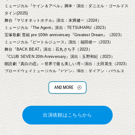
ミュージカル『ケイン＆アベル』脚本・演出：ダニエル・ゴールドス
タイン(2025)
舞台『マリオネットホテル』演出：末満健一（2024）
ミュージカル『The Agent』演出：TETSUHARU（2023）
宝塚歌劇 雪組 pre 100th anniversary『Greatest Dream』（2023）
ミュージカル『ビートルジュース』演出：福田雄一（2023）
舞台『BACK BEAT』演出：石丸さち子（2023）
『CLUB SEVEN 20th Anniversary』演出：玉野和紀（2023）
朗読劇『真白の恋』～世界で最も美しい湾～演出：土田英生（2023）
ブロードウェイミュージカル『ピピン』演出：ダイアン・パウルス
キャサリン役（2022）
音楽朗読劇『愛しいクレアへ－冷蔵庫のうえの人生－』演出：須藤黄
AND MORE
英（2022）
『ボーイング・ボーイング』演出：三枝孝臣（2022）
ミュージカル『あなたの初恋探します』演出：豊田めぐみ（2022）
ミュージカル『ヴェラキッカ』作・演出：末満健一（2022）
出演依頼はこちらから
ブロードウェイ・ミュージカル『エニシング・ゴーズ』演出：原田
諒 ホープ役（2021）