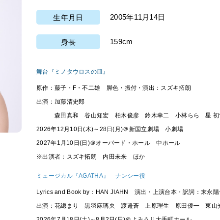
2005年11月14日
生年月日
159cm
身長
舞台『ミノタウロスの皿』
原作：藤子・F・不二雄 脚色・振付・演出：スズキ拓朗
出演：加藤清史郎
森田真和 谷山知宏 柏木俊彦 鈴木幸二 小林らら 星 初音
2026年12月10日(木)～28日(月)＠新国立劇場 小劇場
2027年1月10日(日)＠オーバード・ホール 中ホール
※出演者：スズキ拓朗 内田未来 ほか
ミュージカル『AGATHA』
ナンシー役
Lyrics and Book by：HAN JIAHN 演出・上演台本・訳詞：末永
出演：花總まり 黒羽麻璃央 渡邉蒼 上原理生 原田優一 東山
2026年7月18日(土)～8月2日(日)＠よみうり大手町ホール