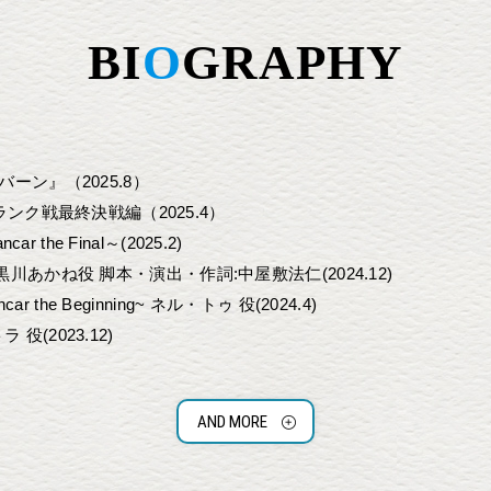
BI
O
GRAPHY
ーン』（2025.8）
級ランク戦最終決戦編（2025.4）
r the Final～(2025.2)
川あかね役 脚本・演出・作詞:中屋敷法仁(2024.12)
ar the Beginning~ ネル・トゥ 役(2024.4)
(2023.12)
SARY『LILIUM –リリウム 新約少女純潔歌劇-』リリー 役(主演/2023.5~6
役(2021.8)
AND MORE
』小橋常子(子供時代) 役