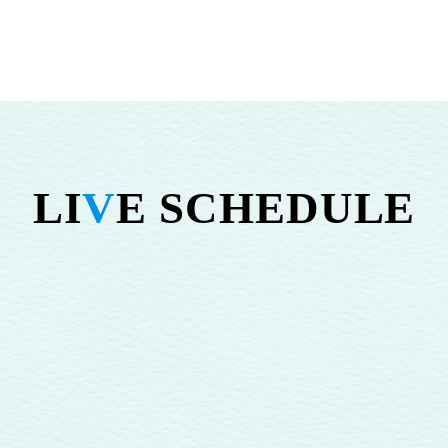
LI
V
E SCHEDULE