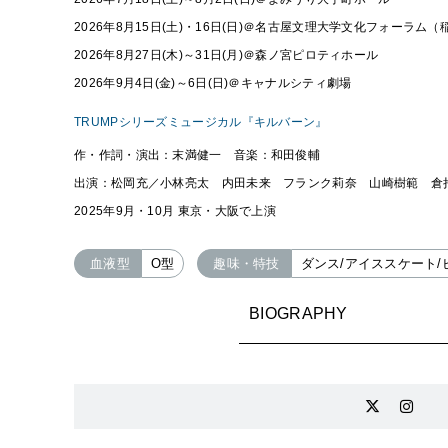
2026年8月15日(土)・16日(日)＠名古屋文理大学文化フォーラム
2026年8月27日(木)～31日(月)＠森ノ宮ピロティホール
2026年9月4日(金)～6日(日)＠キャナルシティ劇場
TRUMPシリーズミュージカル『キルバーン』
作・作詞・演出：末満健一 音楽：和田俊輔
出演：松岡充／小林亮太 内田未来 フランク莉奈 山崎樹範 倉
2025年9月・10月 東京・大阪で上演
血液型
O型
趣味・特技
ダンス/アイススケート/
BIOGRAPHY