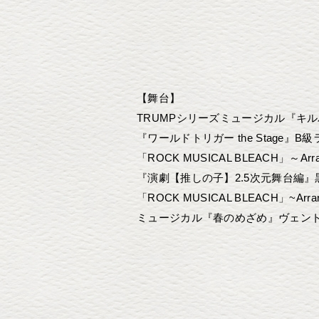
【舞台】
TRUMPシリーズミュージカル『キルバ
『ワールドトリガー the Stage』B
「ROCK MUSICAL BLEACH」～Arranca
『演劇【推しの子】2.5次元舞台編』黒
「ROCK MUSICAL BLEACH」~Arranc
ミュージカル『春のめざめ』ヴェントラ 役
TRUMP series 15th ANNIVER
舞台「鬼滅の刃」其ノ弐 絆 栗花落カナヲ 
【TV】
NHK 連続テレビ小説『とと姉ちゃん