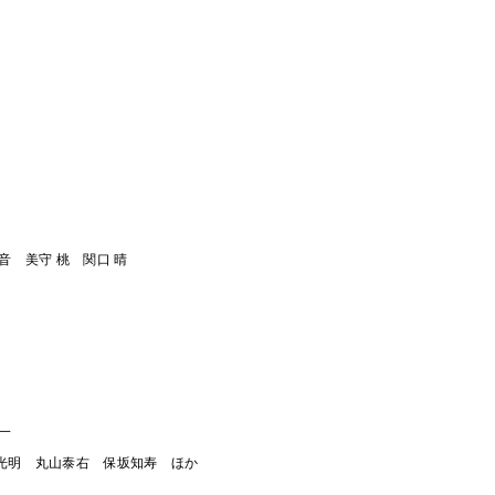
 美守 桃 関口 晴
陽一
光明 丸山泰右 保坂知寿 ほか