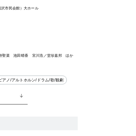
（稲沢市民会館）大ホール
持聖菜 池田晴香 宮川浩／堂珍嘉邦 ほか
ピアノ/アルトホルン/ドラム/歌/観劇