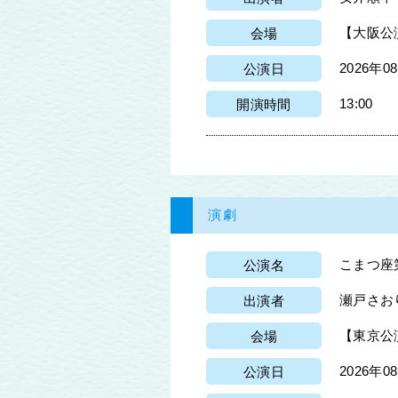
【大阪公
会場
2026年0
公演日
13:00
開演時間
演劇
こまつ座
公演名
瀬戸さお
出演者
【東京公演
会場
2026年0
公演日