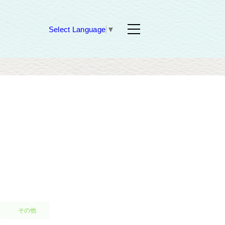
Select Language
▼
その他