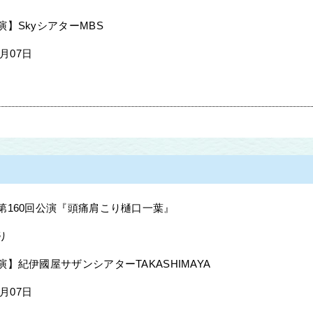
演】SkyシアターMBS
8月07日
第160回公演『頭痛肩こり樋口一葉』
り
】紀伊國屋サザンシアターTAKASHIMAYA
8月07日