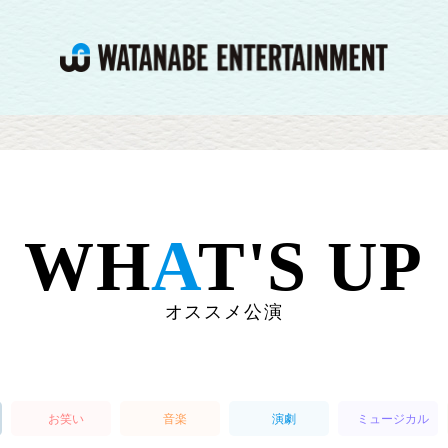
WH
A
T'S UP
オススメ公演
お笑い
音楽
演劇
ミュージカル