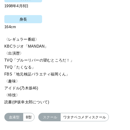
1998年4月8日
身長
164cm
〈レギュラー番組〉
KBCラジオ「MANDAN」
〈出演歴〉
TVQ「ブルーリバーの望むところだ！」
TVQ「たくなる」
FBS「地元検証バラエティ福岡くん」
〈趣味〉
アイドル(乃木坂46)
〈特技〉
読書(伊坂幸太郎について)
血液型
B型
スクール
ワタナベコメディスクール