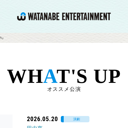
on』
WH
A
T'S UP
オススメ公演
2026.05.20
演劇