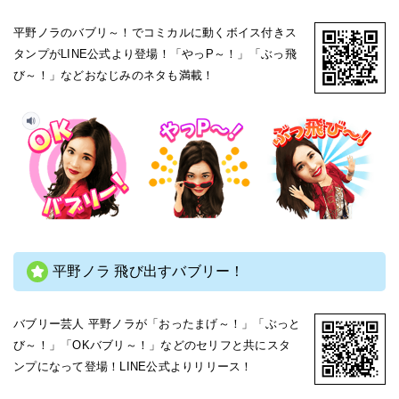
平野ノラのバブリ～！でコミカルに動くボイス付きス
タンプがLINE公式より登場！「やっP～！」「ぶっ飛
び～！」などおなじみのネタも満載！
平野ノラ 飛び出すバブリー！
バブリー芸人 平野ノラが「おったまげ～！」「ぶっと
び～！」「OKバブリ～！」などのセリフと共にスタ
ンプになって登場！LINE公式よりリリース！