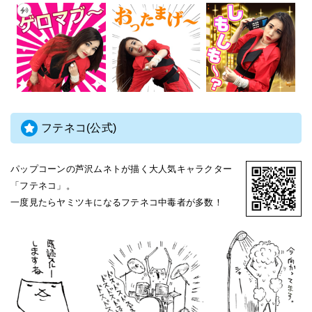
フテネコ(公式)
パップコーンの芦沢ムネトが描く大人気キャラクター
「フテネコ」。
一度見たらヤミツキになるフテネコ中毒者が多数！