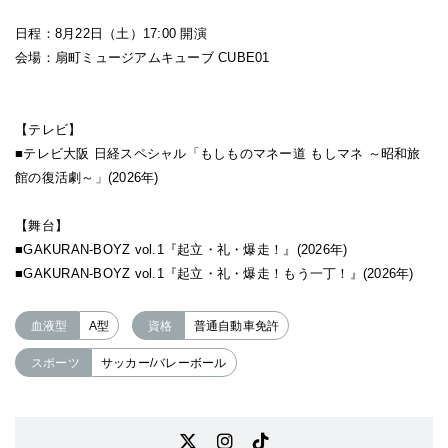
日程：8月22日（土）17:00 開演
会場：扇町ミュージアムキューブ CUBE01
【テレビ】
■テレビ大阪 日経スペシャル「もしものマネー道 もしマネ ～昭和旅
館の復活劇～」(2026年)
【舞台】
■GAKURAN-BOYZ vol.1『起立・礼・爆走！』(2026年)
■GAKURAN-BOYZ vol.1『起立・礼・爆走！もう一丁！』(2026年)
血液型
A型
資格
普通自動車免許
スポーツ
サッカー/バレーボール