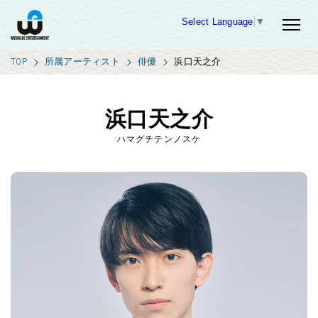
Select Language
▼
TOP
所属アーティスト
俳優
浜口天之介
浜口天之介
ハマグチテンノスケ