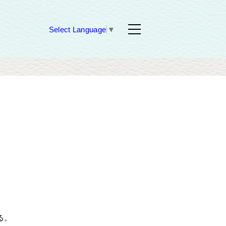
Select Language
▼
る。