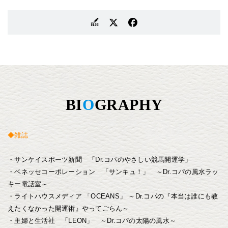
BI
O
GRAPHY
◆雑誌
・サンケイスポーツ新聞 「Dr.コパのやさしい競馬開運学」
・ベネッセコーポレーション 「サンキュ！」 ～Dr.コパの風水ラッ
キー電話室～
・ライトハウスメディア 「OCEANS」 ～Dr.コパの『本当は誰にも教
えたくなかった開運術』やってごらん～
・主婦と生活社 「LEON」 ～Dr.コパの太陽の風水～