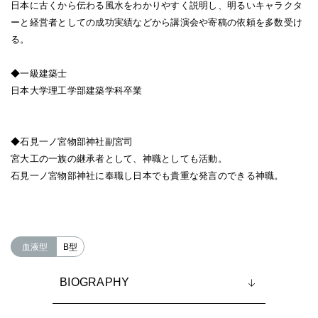
日本に古くから伝わる風水をわかりやすく説明し、明るいキャラクタ
ーと経営者としての成功実績などから講演会や寄稿の依頼を多数受け
る。
◆一級建築士
日本大学理工学部建築学科卒業
◆石見一ノ宮物部神社副宮司
宮大工の一族の継承者として、神職としても活動。
石見一ノ宮物部神社に奉職し日本でも貴重な発言のできる神職。
血液型
B型
BIOGRAPHY