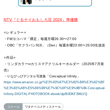
NTV『ぐるナイおもしろ荘 2024』準優勝
⭐️レギュラー⭐️
・FMヨコハマ「裸足」毎週月曜26:30〜27:00
・OBC「サクラバシ919」（Den）毎週水曜23:00〜25:00生放送
⭐️作品⭐️
・リンダカラー∞カリスマアクリルキーホルダー（2025年7月発
売）
・りなぴっぴデジタル写真集「Conceptual Infinity」
https://www.amazon.co.jp/%E3%83%87%E3%82%B8%E3%82%BF
%E3%83%AB%E5%86%99%E7%9C%9F%E9%9B%86-Conceptual-
Infinity-DIGITAL-PHOTOBOOK-ebook/dp/B0DKF3WLVQ
スクール
ワタナベコメディスクール