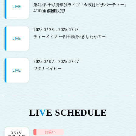
第4回四千頭身単独ライブ「今夜はピザパーティー」
LIVE
4/10(金)開催決定!
2025.07.28～2025.07.28
ティーメィツ 〜四千頭身×きしたかの〜
LIVE
2025.07.07～2025.07.07
ワタナベイビー
LIVE
LI
V
E SCHEDULE
お笑い
2026