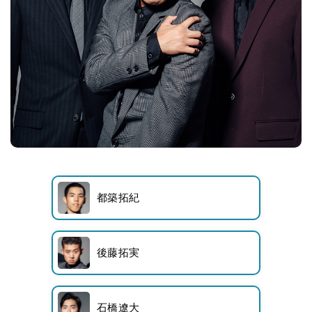
都築拓紀
後藤拓実
石橋遼大