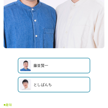
藤並賢一
としぱんち
■趣味