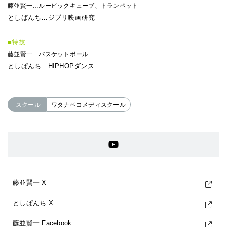
藤並賢一…ルービックキューブ、トランペット
としぱんち…ジブリ映画研究
■特技
藤並賢一…バスケットボール
としぱんち…HIPHOPダンス
スクール
ワタナベコメディスクール
藤並賢一 X
としぱんち X
藤並賢一 Facebook