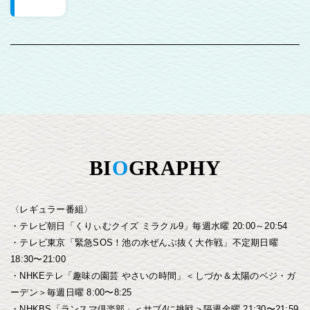
BI
O
GRAPHY
〈レギュラー番組〉
・テレビ朝日「くりぃむクイズ ミラクル9」毎週水曜 20:00～20:54
・テレビ東京「緊急SOS！池の水ぜんぶ抜く大作戦」不定期日曜
18:30〜21:00
・NHKEテレ「趣味の園芸 やさいの時間」＜しづか＆太陽のベジ・ガ
ーデン＞毎週日曜 8:00〜8:25
・NHKBS「ランスマ倶楽部」＜サブ4に挑戦＞隔週金曜 21:30〜21:59