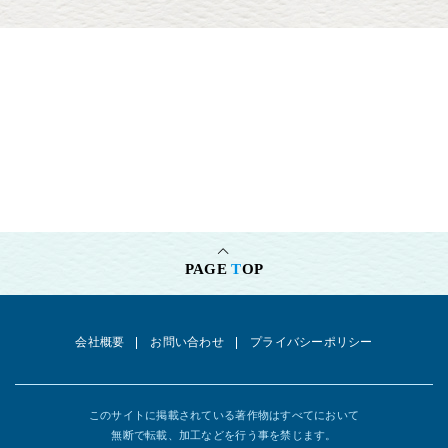
ク。」「水曜日のダウンタウン」「ジョブチューン」
フジテレビ
「ドッキリGP」「VS嵐」「ドレミファドン」
テレビ朝日
「しくじり先生」「ロンドンハーツ」「くりぃむナンチャ
ラ」「ロンドンハーツ」「いきなり！黄金伝説。」「タモリ倶楽部」
テレビ東京
「2泊3日で5万円！雪の草津～奥日光 温泉＆グルメ満喫
旅」 「下を向いて歩こう ポイ捨てレシート生活」
BS
フジ 「パフォーマンスGO！GO！」
BS
ジャパン「出発！ローカル線聞き込み発見旅」
TVQ
「土曜の夜は！おとななテレビ」「パンブーのとりあえずナ
マ！？」「福岡を探せ！」
PAGE
T
OP
TNC
「ももち浜ストア」「バリすご８」
RKB
「華丸の先生！染まりんしゃったね、、、」 「あんたがたどこ
高？」
会社概要
お問い合わせ
プライバシーポリシー
FBS
「福岡くん。」
フジテレビONE 「ラジ魂道場」アシスタントMC / テレ朝ch1・2
「ただいま、ゲーム実況中 !!」
このサイトに掲載されている著作物はすべてにおいて
無断で転載、加工などを行う事を禁じます。