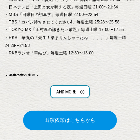
・日本テレビ「上田と女が吠える夜」毎週日曜 21:00〜21:54
・MBS「日曜日の初耳学」毎週日曜 22:00〜22:54
・TBS「カバン持ちさせてください!」毎週土曜 25:28〜25:58
・TOKYO MX「田村淳の訊きたい放題」毎週土曜 17:00〜17:55
・RKB「
華丸の「先生！染まりんしゃったね、、、」
」毎週土曜
24:28〜24:58
・RKBラジオ「華結び」毎週土曜 12:30〜13:00
＜過去の主な出演＞
【T V】
AND MORE
NHKBSP
「探検！世界の水族館の舞台裏〜アメリカ・フロリダ水族
館〜」※ナビゲーター
NHK
「中部ネイチャーシリーズ 伊豆半島と能登半島」「自然体感アド
ベンチャー 未知なる大分の海」
出演依頼はこちらから
日本テレビ
「踊る！さんま御殿!!」「しゃべくり007 福岡県人会」
TBS
「ひるおび!」（月～金）不定期 お天気コーナー 「タビフ