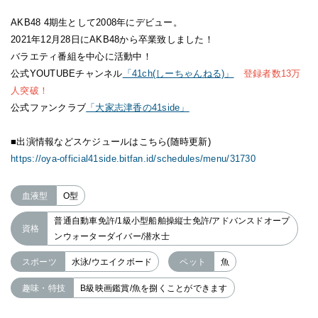
AKB48 4期生として2008年にデビュー。
2021年12月28日にAKB48から卒業致しました！
バラエティ番組を中心に活動中！
公式YOUTUBEチャンネル
「41ch(しーちゃんねる)」
登録者数13万
人突破！
公式ファンクラブ
「大家志津香の41side」
■出演情報などスケジュールはこちら(随時更新)
https://oya-official41side.bitfan.id/schedules/menu/31730
血液型
O型
普通自動車免許/1級小型船舶操縦士免許/アドバンスドオープ
資格
ンウォーターダイバー/潜水士
スポーツ
水泳/ウエイクボード
ペット
魚
趣味・特技
B級映画鑑賞/魚を捌くことができます