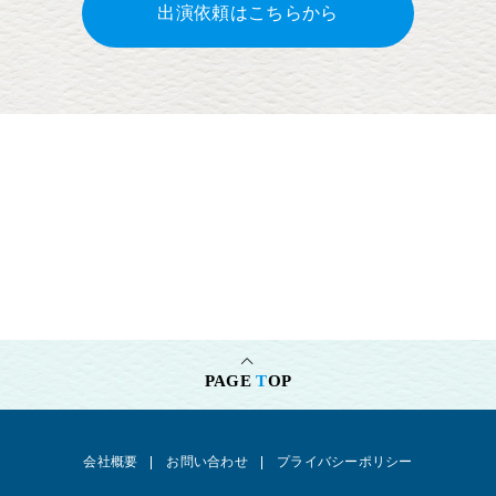
出演依頼はこちらから
朗読劇「あの空を」作・演出：樫田正剛（方南ぐみ）(2023)
ムビ×ステ『漆黒天 -始の語り-』演出：末満健一（2022）
『魔法使いの約束』第3章 演出：ほさかよう（2022）
『魔法使いの約束』第2章 演出：ほさかよう（2022）
『ヒプノシスマイク -Division Rap Battle-』Rule the Stage《Bad
Ass Temple VS 麻天狼》演出：植木豪（2022）
「Japan Musical Festival 2022 Winter Season」(2022)
『刀剣乱舞』 ～真剣乱舞祭2022～ 演出：茅野イサム（2022）福
岡・広島公演
朗読劇「青空」作・演出：樫田正剛（方南ぐみ）
(2022)
朗読劇「おさんぽ」作・演出：樫田正剛（方南ぐみ）(2022)
『刀剣乱舞』 ～江水散花雪～ 演出：茅野イサム（2022）
『ヒプノシスマイク -Division Rap Battle-』Rule the Stage -Battle
PAGE
T
OP
of Pride- 演出：植木豪（2021）
『魔法使いの約束』第1章 演出：ほさかよう（2021）
会社概要
お問い合わせ
プライバシーポリシー
『ヒプノシスマイク -Division Rap Battle-』Rule the Stage -track.3-