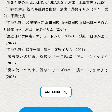
『贄姫と獣の王-the KING of BEASTS-』演出：上島雪夫（2025）
『刀剣乱舞』 祝玖寿乱舞音曲祭 演出：茅野イサム（2024）愛
知・千葉公演
『刀剣乱舞』 和泉守兼定 堀川国広 山姥切国広 参騎出陣〜八百八
町膝栗毛〜 演出：茅野イサム（2024）
『魔法使いの約束』エチュードシリーズPart1 演出：ほさかよう
（2024）
『刀剣乱舞』 陸奥一蓮 演出：茅野イサム（2024）
『魔法使いの約束』祝祭シリーズPart2 演出：ほさかよう
（2023）
『魔法使いの約束』祝祭シリーズPart1 演出：ほさかよう
（2023）
『刀剣乱舞』 ㊇ 乱舞野外祭 演出：茅野イサム（2023）
『ヒプノシスマイク -Division Rap Battle-』Rule the Stage《Rep
AND MORE
LIVE side B.A.T》演出：植木豪（2023）
ヒプノシスマイク -Division Rap Battle-』Rule the Stage Battle of
Pride2023演出：植木豪（2023）