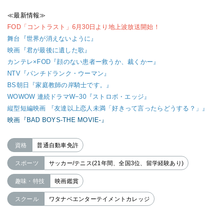
≪最新情報≫
FOD「コントラスト」6月30日より地上波放送開始！
舞台『世界が消えないように』
映画『君が最後に遺した歌』
カンテレ×FOD『顔のない患者ー救うか、裁くかー』
NTV『パンチドランク・ウーマン』
BS朝日『家庭教師の岸騎士です。』
WOWOW 連続ドラマW−30『ストロボ・エッジ』
縦型短編映画 『友達以上恋人未満「好きって言ったらどうする？」』
映画『BAD BOYS-THE MOVIE-』
資格
普通自動車免許
スポーツ
サッカー/テニス(21年間、全国3位、留学経験あり)
趣味・特技
映画鑑賞
スクール
ワタナベエンターテイメントカレッジ