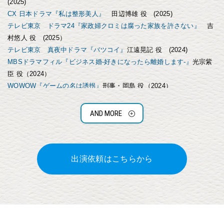
(2025)
CX 日本ドラマ『私は整形美人』
田辺博雄 役 (2025)
テレビ東京 ドラマ24『家政婦クロミは腐った家族を許さない』
吉
村悠人 役 (2025）
テレビ東京 真夜中ドラマ『バツコイ』
江遠晃記 役 (2024)
MBSドラマフィル『ビジネス婚‐好きになったら離婚します‐』
光宗紫
臣 役（2024）
WOWOW『ゲームの名は誘拐』
刑事・岡島 役（2024）
TX『SHUT UP』
山内たける 役 (2023)
BS松竹東急『商店街のピアニスト 永遠の調べ』今西浩平 役 (2023）
AND MORE
東海テレビ×WOWWOW『ギフテッド』
第5話 新見俊輔 役 (2023)
NHK連続テレビ小説『らんまん』
山根宏則 役（2023)
NTV 『Dr.チョコレート』
第6話 西崎竜人 役 (2023)
TX 『シガテラ』
第7話 斉藤 役 (2023)
出演依頼はこちらから
ABCテレビ 『ガチ恋粘着獣』
スバル 役（2023）
NTV 『パパとなっちゃんのお弁当』
夏目仁太 役 (2023, 「ZIP!」 朝
ドラマ）
CX 『女神の教室～リーガル青春白書～』
高野蓮 役 (2023)
MBSドラマシャワー 『永遠の昨日』
青海満 役 連続ドラマ初主演