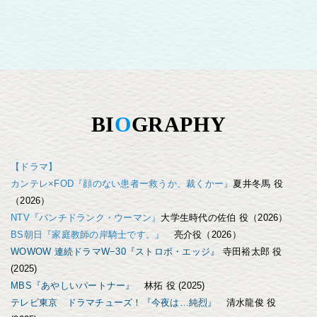
BI
O
GRAPHY
【ドラマ】
カンテレ×FOD『顔のない患者ー救うか、裁くかー』
夏井冬馬 役
（2026）
NTV『パンチドランク・ウーマン』
大学生時代の佐伯 役（2026）
BS朝日『家庭教師の岸騎士です。』
亮介役（2026）
WOWOW 連続ドラマW−30『ストロボ・エッジ』
寺田裕太郎 役
(2025)
MBS『あやしいパートナー』
林拓 役 (2025)
テレビ東京 ドラマチューズ！『今夜は…純烈』
清水龍俊 役