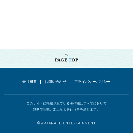
(2022)
関西テレビ・TOKYO MX 『合コンに行ったら女がいなかった話』
常
盤 役 (2022)
MBSドラマイズム 『明日、私は誰かのカノジョ』
雄大 役 (2022)
EX土曜ナイトドラマ 『もしも、イケメンだけの高校があったら』
宮
沢想良 役 (2022)
TX 『お耳に合いましたら。』
内山郁人役 (2021)
CX 『シンデレラはオンライン中！』
笹原賢吾 役 (2021)
PAGE
T
OP
NHKドラマ 『リアルプリンセス』
「第1回 眠り姫」 (2020)
NHKBSプレミアム 『ファーストラヴ』
迦葉 役 (2020)
【映画】
会社概要
お問い合わせ
プライバシーポリシー
映画『君が最後に遺した歌』
監督：三木孝浩（2026）
『BAD BOYS-THE MOVIE-』
監督：西川達郎 (2025)
『ゴーストキラー』
監督：園村健介 (2025)
このサイトに掲載されている著作物はすべてにおいて
無断で転載、加工などを行う事を禁じます。
『お嬢と番犬くん』
監督：小林啓一 (2025）
『先生の白い嘘』
監督：三木康一郎（2024）
©︎WATANABE ENTERTAINMENT
『52ヘルツのクジラたち』
監督：成島出（2024）
『海クロールとリトルマンハッタン/Crawling in the ocean called