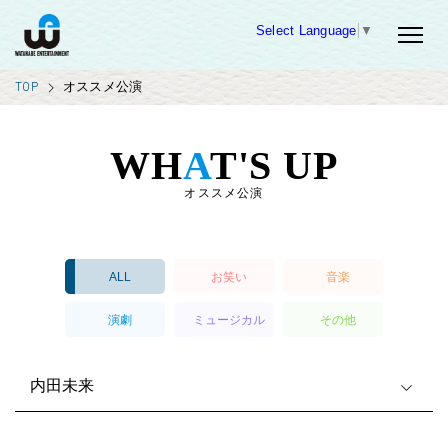
Select Language
▼
TOP
オススメ公演
WH
A
T'S UP
オススメ公演
ALL
お笑い
音楽
演劇
ミュージカル
その他