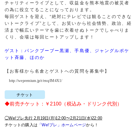
チャリティーライブとして、収益金を熊本地震の被災者
の為に役立てることになっております。
毎回ゲストを迎え、“絶対にテレビでは観ることのできな
いトークライブ”として、お笑いから社会情勢、政治、経
済まで幅広いテーマを歯に衣着せぬトークでしゃべりま
くり、会場は毎回ヒートアップします！
ゲスト：パンクブーブー黒瀬、手島優、ジャングルポケ
ット斉藤、ほのか
【お客様から名倉とゲストへの質問を募集中】
http://wepremium.jp/r/enq/lM4X1/
チケット
◆前売チケット：￥2100（税込み・ドリンク代別）
◯We!プレ先行 2月19日(月)12:00〜2月21日(水)22:00
チケットの購入は
「We!プレ」ホームページ
から！