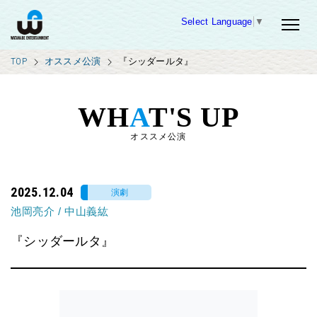
Select Language
▼
TOP
オススメ公演
『シッダールタ』
WH
A
T'S UP
オススメ公演
2025.12.04
演劇
池岡亮介
/
中山義紘
『シッダールタ』