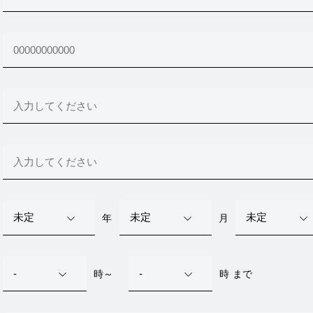
年
月
時～
時 まで